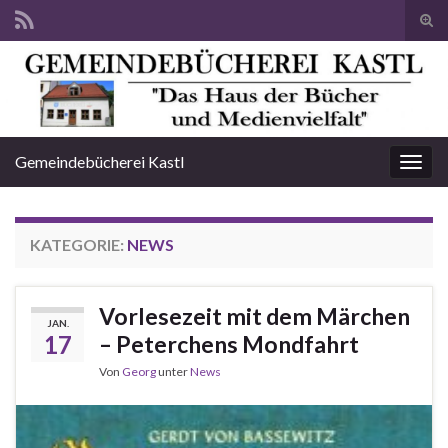
Suc
ums
Search for:
Gemeindebücherei Kastl
Navi
umsc
KATEGORIE:
NEWS
Vorlesezeit mit dem Märchen
JAN.
17
– Peterchens Mondfahrt
Von
Georg
unter
News