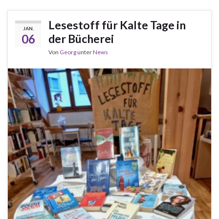
Lesestoff für Kalte Tage in
JAN.
06
der Bücherei
Von
Georg
unter
News