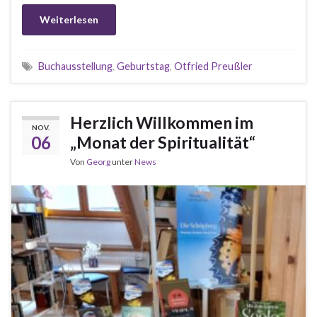
Weiterlesen
Buchausstellung
,
Geburtstag
,
Otfried Preußler
Herzlich Willkommen im
NOV.
06
„Monat der Spiritualität“
Von
Georg
unter
News