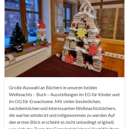
Große Auswahl an Büchern in unseren beiden
Weihnachts – Buch – Ausstellungen im EG für Kinder und
im OG für Erwachsene. Mit vielen besinnlichen,
nachdenklichen und interessanten Weihnachtsbüchern,
die warten entdeckt und mitgenommen zu werden Auf
den ersten Blick erscheint es nicht unbedingt originell,
was sich das Team der Gemeindebücherei Kastl für ihren