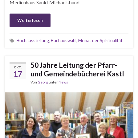
Medienhaus Sankt Michaelsbund …
Weiterlesen
Buchausstellung
,
Buchauswahl
,
Monat der Spiritualität
50 Jahre Leitung der Pfarr-
OKT.
17
und Gemeindebücherei Kastl
Von
Georg
unter
News