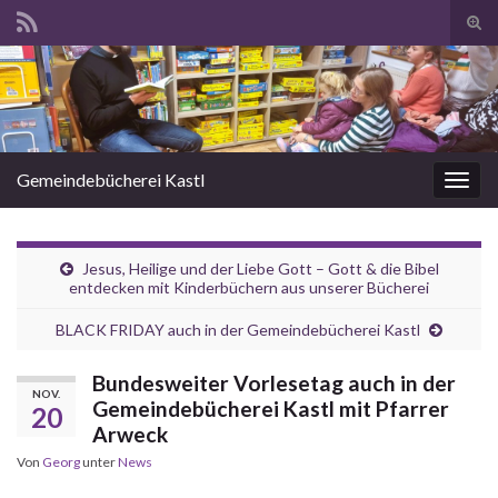
Suc
ums
Search for:
Gemeindebücherei Kastl
Navi
umsc
Jesus, Heilige und der Liebe Gott – Gott & die Bibel
entdecken mit Kinderbüchern aus unserer Bücherei
BLACK FRIDAY auch in der Gemeindebücherei Kastl
Bundesweiter Vorlesetag auch in der
NOV.
Gemeindebücherei Kastl mit Pfarrer
20
Arweck
Von
Georg
unter
News