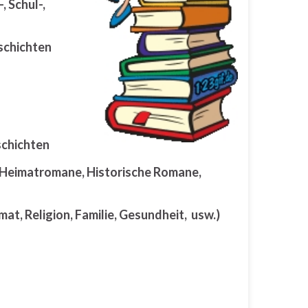
 Schul-,
schichten
schichten
-, Heimatromane, Historische Romane,
mat, Religion, Familie, Gesundheit, usw.)