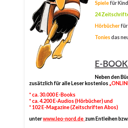
Spiele
für Kind
24 Zeitschrif
Hörbücher
für
Tonies
das ne
E-BOOK
Neben den Büc
zusätzlich für alle Leser kostenlos
„ONLIN
* ca. 30.000 E-Books
*
ca. 4.200 E-Audios (Hörbücher)
und
* 102 E-Magazine (
Zeitschriften Abos)
unter
www.leo-nord.de
zum Entleihen bzw