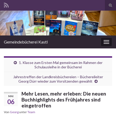
Suc
ums
Search for:
Gemeindebücherei Kastl
Navi
umsc
1. Klasse zum Ersten Mal gemeinsam im Rahmen der
Schulausleihe in der Bücherei
Jahrestreffen der Landkreisbüchereien – Büchereileiter
Georg Dürr wieder zum Vorsitzenden gewählt
Mehr Lesen, mehr erleben: Die neuen
MAI
Buchhighlights des Frühjahres sind
06
eingetroffen
Von
Georg
unter
Team