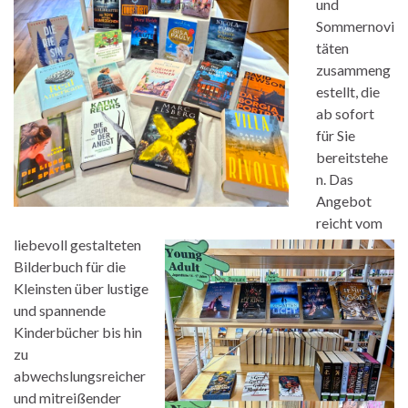
und
Sommernovi
täten
zusammeng
estellt, die
ab sofort
für Sie
bereitstehe
n. Das
Angebot
reicht vom
liebevoll gestalteten
Bilderbuch für die
Kleinsten über lustige
und spannende
Kinderbücher bis hin
zu
abwechslungsreicher
und mitreißender