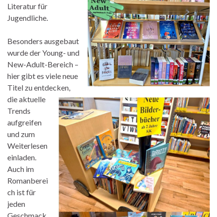
Literatur für
Jugendliche.
Besonders ausgebaut
wurde der Young- und
New-Adult-Bereich –
hier gibt es viele neue
Titel zu entdecken,
die aktuelle
Trends
aufgreifen
und zum
Weiterlesen
einladen.
Auch im
Romanberei
ch ist für
jeden
Geschmack