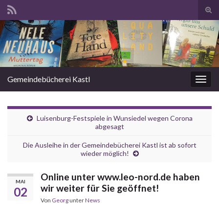
Suc
ums
Search for:
Gemeindebücherei Kastl
Navi
umsc
Luisenburg-Festspiele in Wunsiedel wegen Corona
abgesagt
Die Ausleihe in der Gemeindebücherei Kastl ist ab sofort
wieder möglich!
Online unter www.leo-nord.de haben
MAI
wir weiter für Sie geöffnet!
02
Von
Georg
unter
News