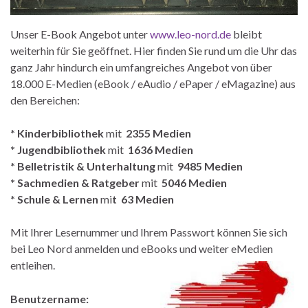
Unser E-Book Angebot unter
www.leo-nord.de
bleibt
weiterhin für Sie geöffnet. Hier finden Sie rund um die Uhr das
ganz Jahr hindurch ein umfangreiches Angebot von über
18.000 E-Medien (eBook / eAudio / ePaper / eMagazine) aus
den Bereichen:
* Kinderbibliothek
mit
2355 Medien
* Jugendbibliothek
mit
1636 Medien
* Belletristik & Unterhaltung
mit
9485 Medien
* Sachmedien & Ratgeber
mit
5046 Medien
* Schule & Lernen
mi
t 63 Medien
Mit Ihrer Lesernummer und Ihrem Passwort können Sie sich
bei Leo Nord anmelden und eBooks und weiter eMedien
entleihen.
Benutzername: