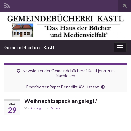
Suc
ums
Search for:
Gemeindebücherei Kastl
Navi
umsc
Newsletter der Gemeindebücherei Kastl jetzt zum
Nachlesen
Emeritierter Papst Benedikt XVI. ist tot
Weihnachtsspeck angelegt?
DEZ.
29
Von
Georg
unter
News