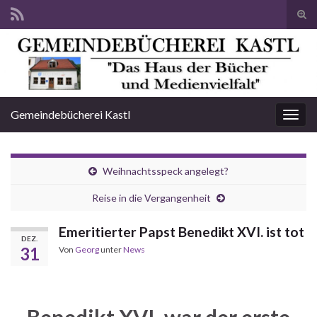
Suc
ums
Search for:
Gemeindebücherei Kastl
Navi
umsc
Weihnachtsspeck angelegt?
Reise in die Vergangenheit
Emeritierter Papst Benedikt XVI. ist tot
DEZ.
31
Von
Georg
unter
News
Benedikt XVI. war der erste