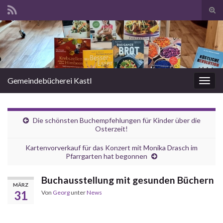
Suc
ums
Search for:
Gemeindebücherei Kastl
Navi
umsc
Die schönsten Buchempfehlungen für Kinder über die
Osterzeit!
Kartenvorverkauf für das Konzert mit Monika Drasch im
Pfarrgarten hat begonnen
Buchausstellung mit gesunden Büchern
MÄRZ
31
Von
Georg
unter
News