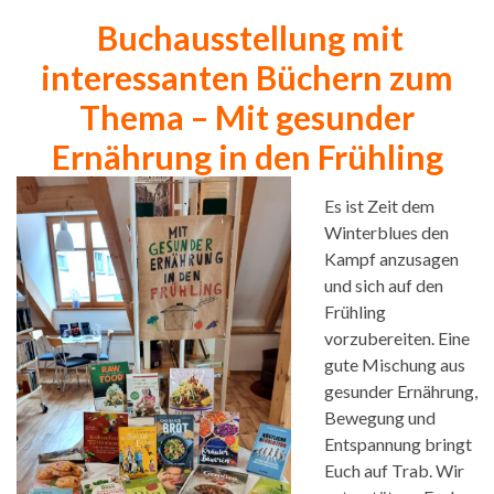
Buchausstellung mit
interessanten Büchern zum
Thema –
Mit gesunder
Ernährung in den Frühling
Es ist Zeit dem
Winterblues den
Kampf anzusagen
und sich auf den
Frühling
vorzubereiten. Eine
gute Mischung aus
gesunder Ernährung,
Bewegung und
Entspannung bringt
Euch auf Trab. Wir