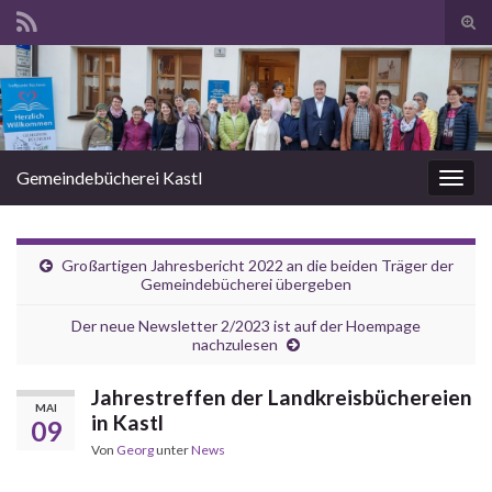
Suc
ums
Search for:
Gemeindebücherei Kastl
Navi
umsc
Großartigen Jahresbericht 2022 an die beiden Träger der
Gemeindebücherei übergeben
Der neue Newsletter 2/2023 ist auf der Hoempage
nachzulesen
Jahrestreffen der Landkreisbüchereien
MAI
in Kastl
09
Von
Georg
unter
News