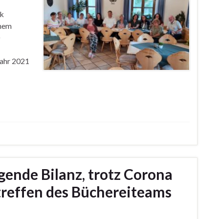
ck
inem
Jahr 2021
gende Bilanz, trotz Corona
treffen des Büchereiteams