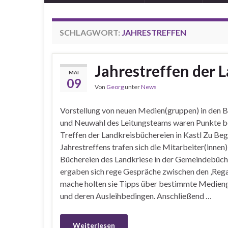
SCHLAGWORT:
JAHRESTREFFEN
Jahrestreffen der 
MAI
09
Von
Georg
unter
News
Vorstellung von neuen Medien(gruppen) in den 
und Neuwahl des Leitungsteams waren Punkte 
Treffen der Landkreisbüchereien in Kastl Zu Beg
Jahrestreffens trafen sich die Mitarbeiter(innen)
Büchereien des Landkriese in der Gemeindebüche
ergaben sich rege Gespräche zwischen den ‚Reg
mache holten sie Tipps über bestimmte Medien
und deren Ausleihbedingen. Anschließend …
Weiterlesen