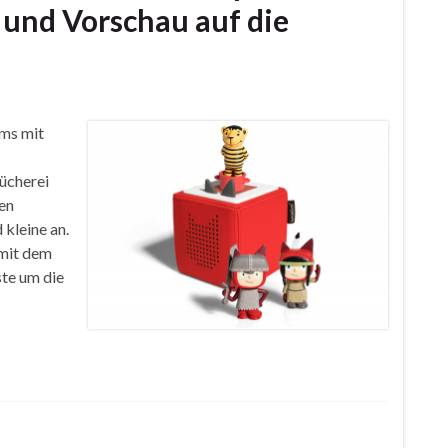
 und Vorschau auf die
ams mit
ücherei
en
 kleine an.
 mit dem
te um die