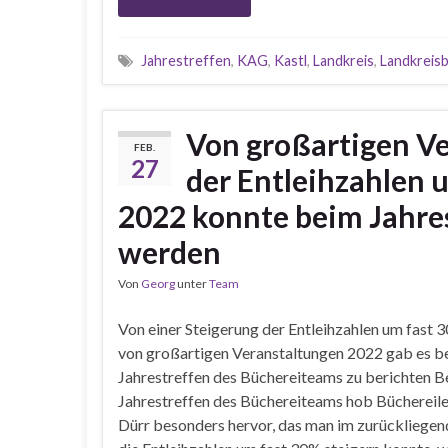
Jahrestreffen
,
KAG
,
Kastl
,
Landkreis
,
Landkreis
Von großartigen Ve
FEB.
27
der Entleihzahlen
2022 konnte beim Jahres
werden
Von
Georg
unter
Team
Von einer Steigerung der Entleihzahlen um fast 
von großartigen Veranstaltungen 2022 gab es b
Jahrestreffen des Büchereiteams zu berichten 
Jahrestreffen des Büchereiteams hob Büchereil
Dürr besonders hervor, das man im zurückliegen