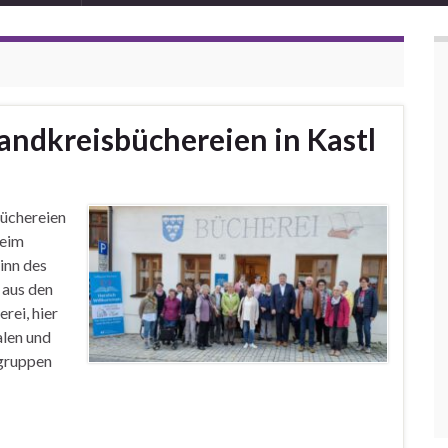
Landkreisbüchereien in Kastl
Büchereien
beim
inn des
 aus den
rei, hier
alen und
gruppen