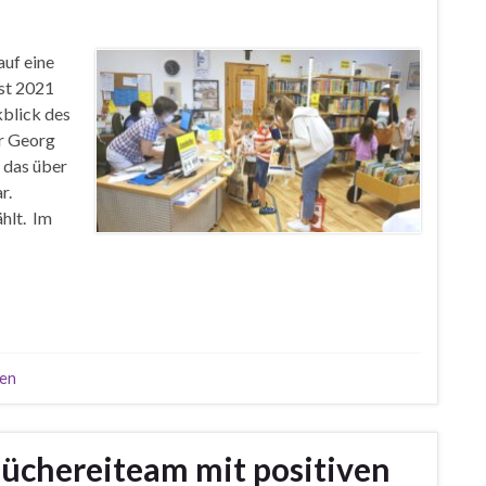
auf eine
st 2021
kblick des
er Georg
 das über
r.
hlt. Im
fen
Büchereiteam mit positiven