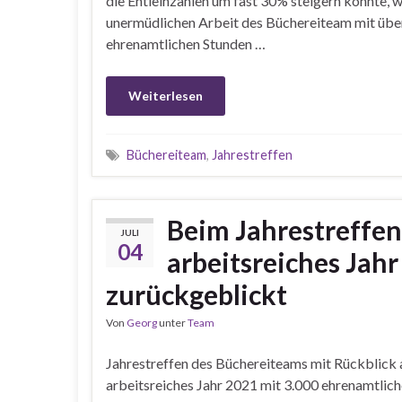
die Entleihzahlen um fast 30% steigern konnte, 
unermüdlichen Arbeit des Büchereiteam mit übe
ehrenamtlichen Stunden …
Weiterlesen
Büchereiteam
,
Jahrestreffen
Beim Jahrestreffen
JULI
04
arbeitsreiches Jah
zurückgeblickt
Von
Georg
unter
Team
Jahrestreffen des Büchereiteams mit Rückblick a
arbeitsreiches Jahr 2021 mit 3.000 ehrenamtlic