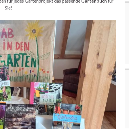
aben für jedes Gartenprojekt das passende
Gartenbuch
für
Sie!