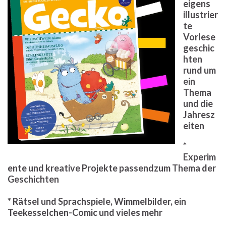
eigens
illustrier
te
Vorlese
geschic
hten
rund um
ein
Thema
und die
Jahresz
eiten
*
Experim
ente und kreative Projekte passendzum Thema der
Geschichten
* Rätsel und Sprachspiele, Wimmelbilder, ein
Teekesselchen-Comic und vieles mehr