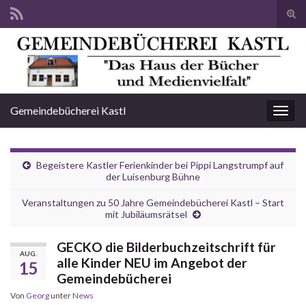
Suc
ums
Search for:
Gemeindebücherei Kastl
Navi
umsc
Begeistere Kastler Ferienkinder bei Pippi Langstrumpf auf
der Luisenburg Bühne
Veranstaltungen zu 50 Jahre Gemeindebücherei Kastl – Start
mit Jubiläumsrätsel
GECKO die Bilderbuchzeitschrift für
AUG.
alle Kinder NEU im Angebot der
15
Gemeindebücherei
Von
Georg
unter
News