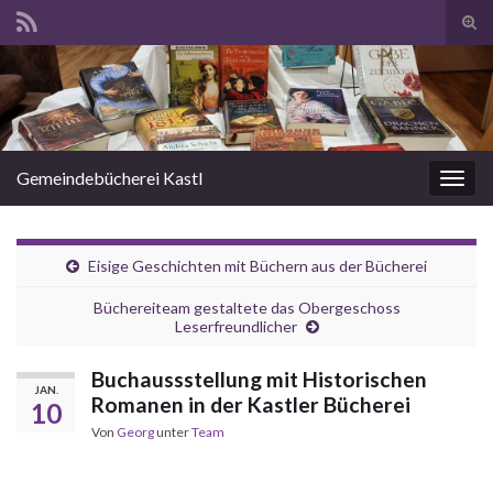
Suc
ums
Search for:
Gemeindebücherei Kastl
Navi
umsc
Eisige Geschichten mit Büchern aus der Bücherei
Büchereiteam gestaltete das Obergeschoss
Leserfreundlicher
Buchaussstellung mit Historischen
JAN.
Romanen in der Kastler Bücherei
10
Von
Georg
unter
Team