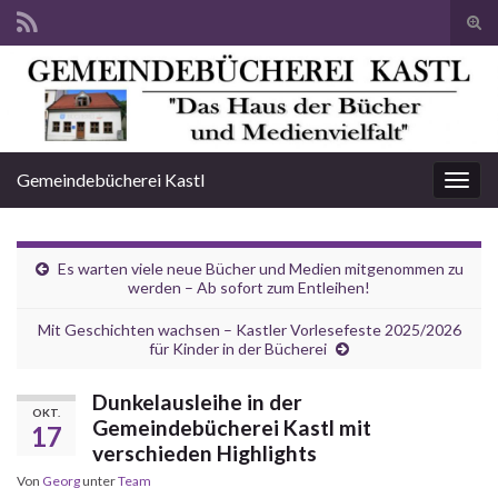
Suc
ums
Search for:
Gemeindebücherei Kastl
Navi
umsc
Es warten viele neue Bücher und Medien mitgenommen zu
werden – Ab sofort zum Entleihen!
Mit Geschichten wachsen – Kastler Vorlesefeste 2025/2026
für Kinder in der Bücherei
Dunkelausleihe in der
OKT.
Gemeindebücherei Kastl mit
17
verschieden Highlights
Von
Georg
unter
Team