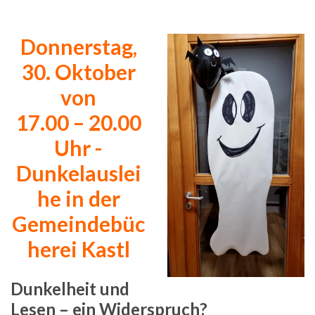
Donnerstag,
30. Oktober
von
17.00 – 20.00
Uhr -
Dunkelauslei
he in der
Gemeindebüc
herei Kastl
Dunkelheit und
Lesen – ein Widerspruch?