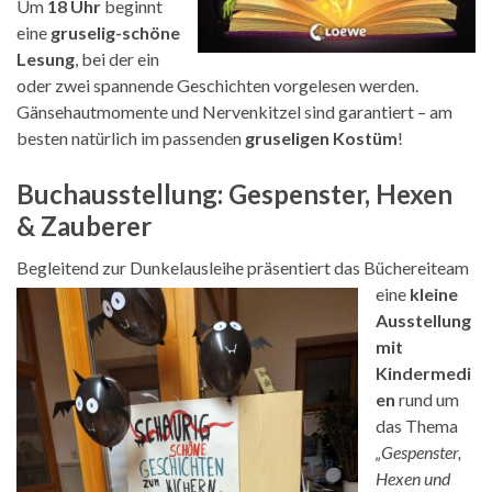
Um
18 Uhr
beginnt
eine
gruselig-schöne
Lesung
, bei der ein
oder zwei spannende Geschichten vorgelesen werden.
Gänsehautmomente und Nervenkitzel sind garantiert – am
besten natürlich im passenden
gruseligen Kostüm
!
Buchausstellung: Gespenster, Hexen
&
Zauberer
Begleitend zur Dunkelausleihe präsentiert das
Büchereiteam
eine
kleine
Ausstellung
mit
Kindermedi
en
rund um
das Thema
„Gespenster,
He
xen und