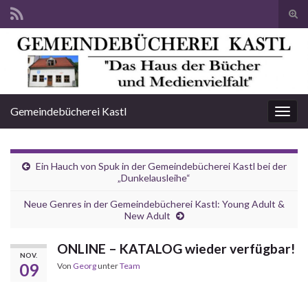
Suc
ums
Search for:
Gemeindebücherei Kastl
Navi
umsc
Ein Hauch von Spuk in der Gemeindebücherei Kastl bei der
„Dunkelausleihe“
Neue Genres in der Gemeindebücherei Kastl: Young Adult &
New Adult
ONLINE – KATALOG wieder verfügbar!
NOV.
09
Von
Georg
unter
Team