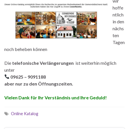
wir
hoffe
ntlich
in den
nächs
ten
Tagen
noch beheben können
Die
telefonische
Verlängerungen
ist weiterhin möglich
unter
09625 – 9091188
aber nur zu den Öffnungszeiten.
Vielen Dank für Ihr Verständnis und Ihre Geduld!
Online Katalog