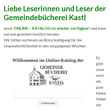
Liebe Leserinnen und Leser der
Gemeindebücherei Kastl
unser
ONLINE – KATALOG ist wieder verfügbar!
und kann
nun wie gewohnt benützt werden.
Wir bitten nochmals um
E
ntschuldigung für die
Unannehmlichkeiten in den vergangenen Wochen.
Es
gibt
zwar
noch
ein
paar
kleine
Fehler
die