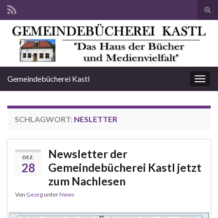
Suc
ums
Search for:
Gemeindebücherei Kastl
Navi
umsc
SCHLAGWORT:
NESLETTER
Newsletter der
DEZ.
28
Gemeindebücherei Kastl jetzt
zum Nachlesen
Von
Georg
unter
News