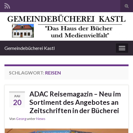
Suc
ums
Search for:
Gemeindebücherei Kastl
Navi
umsc
SCHLAGWORT:
REISEN
ADAC Reisemagazin – Neu im
JULI
20
Sortiment des Angebotes an
Zeitschriften in der Bücherei
Von
Georg
unter
News