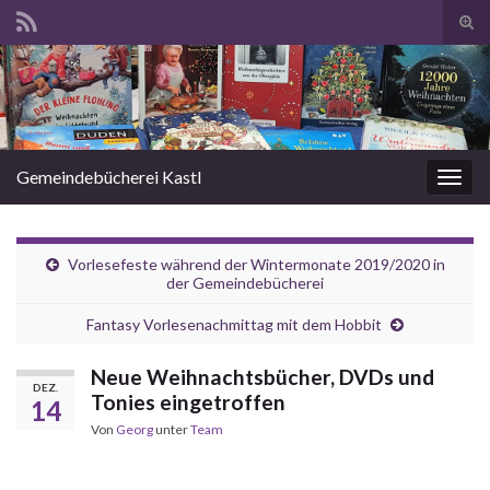
Suc
ums
Search for:
Gemeindebücherei Kastl
Navi
umsc
Vorlesefeste während der Wintermonate 2019/2020 in
der Gemeindebücherei
Fantasy Vorlesenachmittag mit dem Hobbit
Neue Weihnachtsbücher, DVDs und
DEZ.
Tonies eingetroffen
14
Von
Georg
unter
Team