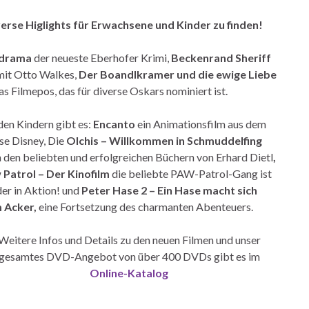
erse Higlights für Erwachsene und Kinder zu finden!
ndrama
der neueste Eberhofer Krimi,
Beckenrand Sheriff
mit Otto Walkes,
Der Boandlkramer und die ewige Liebe
s Filmepos, das für diverse Oskars nominiert ist.
den Kindern gibt es:
Encanto
ein Animationsfilm aus dem
e Disney, Die
Olchis – Willkommen in Schmuddelfing
 den beliebten und erfolgreichen Büchern von Erhard Dietl
,
 Patrol – Der Kinofilm
die beliebte PAW-Patrol-Gang ist
er in Aktion! und
Peter Hase 2 – Ein Hase macht sich
 Acker,
eine Fortsetzung des charmanten Abenteuers.
Weitere Infos und Details zu den neuen Filmen und unser
gesamtes DVD-Angebot von über 400 DVDs gibt es im
Online-Katalog