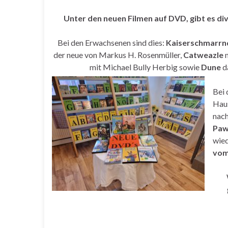
Unter den neuen Filmen auf DVD, gibt es div
Bei den Erwachsenen sind dies:
Kaiserschmarr
der neue von Markus H. Rosenmüller,
Catweazle
mit Michael Bully Herbig sowie
Dune
da
Bei 
Haus
nach
Paw
wied
vom