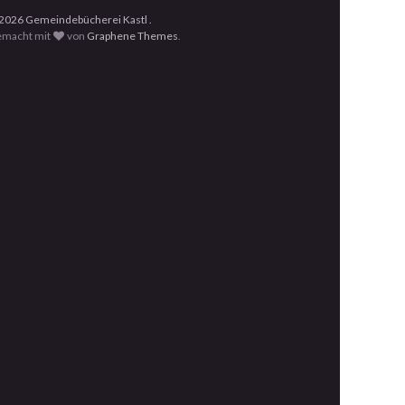
2026 Gemeindebücherei Kastl .
macht mit
von
Graphene Themes
.