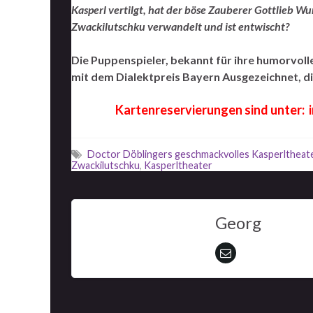
Kasperl vertilgt, hat der böse Zauberer Gottlieb Wu
Zwackilutschku verwandelt und ist entwischt?
Die Puppenspieler, bekannt für ihre humorvoll
mit dem Dialektpreis Bayern Ausgezeichnet, d
Kartenreservierungen sind unter: 
Doctor Döblingers geschmackvolles Kasperltheat
Zwackilutschku
,
Kasperltheater
Georg