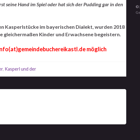
rst seine Hand im Spiel oder hat sich der Pudding gar in den
© 
Ge
en Kasperlstücke im bayerischen Dialekt, wurden 2018
ie gleichermaßen Kinder und Erwachsene begeistern.
info(at)gemeindebuchereikastl.de möglich
er
,
Kasperl und der