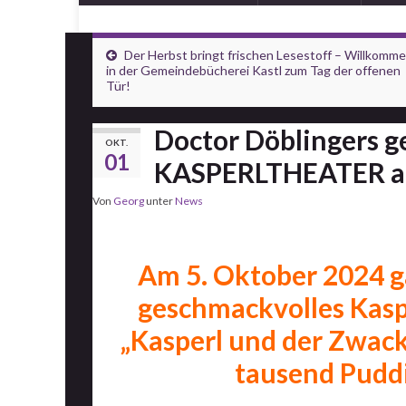
Der Herbst bringt frischen Lesestoff – Willkomm
in der Gemeindebücherei Kastl zum Tag der offenen
Tür!
Doctor Döblingers g
OKT.
01
KASPERLTHEATER am 
Von
Georg
unter
News
Am 5. Oktober 2024 g
geschmackvolles Kasp
„
Kasperl und der Zwack
tausend Puddi