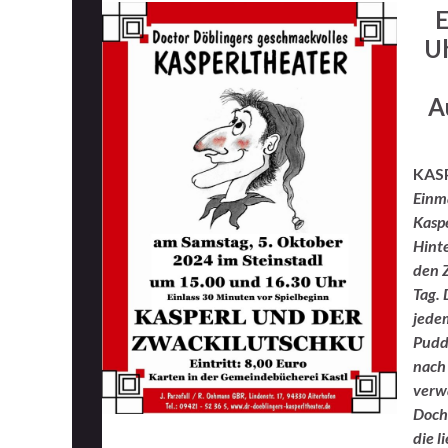
Uh
A
KAS
E
inma
Kasp
Hint
den 
Tag. 
jede
Pudd
nach 
verwa
Doch
die 