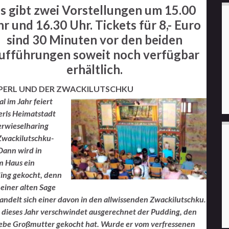
E
s gibt zwei Vorstellungen um 15.00
r und 16.30 Uhr. Tickets für 8,- Euro
sind 30 Minuten vor den beiden
ufführungen soweit noch verfügbar
erhältlich.
PERL UND DER ZWACKILUTSCHKU
l im Jahr feiert
erls Heimatstadt
erwieselharing
Zwackilutschku-
Dann wird in
m Haus ein
ing gekocht, denn
einer alten Sage
ndelt sich einer davon in den allwissenden Zwackilutschku.
 dieses Jahr verschwindet ausgerechnet der Pudding, den
liebe Großmutter gekocht hat. Wurde er vom verfressenen