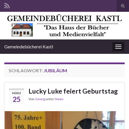
Suc
ums
Search for:
Gemeindebücherei Kastl
Navi
umsc
SCHLAGWORT:
JUBILÄUM
Lucky Luke feiert Geburtstag
MÄRZ
25
Von
Georg
unter
News