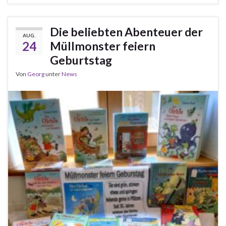
Die beliebten Abenteuer der
AUG.
24
Müllmonster feiern
Geburtstag
Von
Georg
unter
News