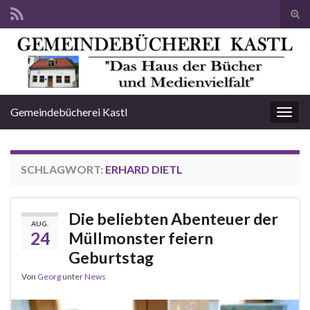
Suc
ums
Search for:
Gemeindebücherei Kastl
Navi
umsc
SCHLAGWORT:
ERHARD DIETL
Die beliebten Abenteuer der
AUG.
24
Müllmonster feiern
Geburtstag
Von
Georg
unter
News