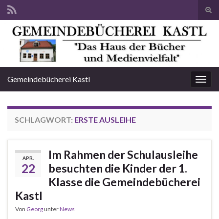
Suc
ums
Search for:
Gemeindebücherei Kastl
Navi
umsc
SCHLAGWORT:
ERSTE AUSLEIHE
Im Rahmen der Schulausleihe
APR.
22
besuchten die Kinder der 1.
Klasse die Gemeindebücherei
Kastl
Von
Georg
unter
News