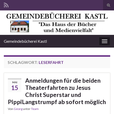
Suc
ums
Search for:
Gemeindebücherei Kastl
Navi
umsc
SCHLAGWORT:
LESERFAHRT
Anmeldungen für die beiden
MAI
15
Theaterfahrten zu Jesus
Christ Superstar und
PippiLangstrumpf ab sofort möglich
Von
Georg
unter
Team