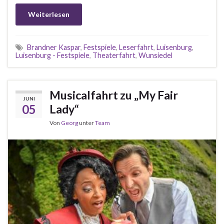
Weiterlesen
Brandner Kaspar
,
Festspiele
,
Leserfahrt
,
Luisenburg
,
Luisenburg - Festspiele
,
Theaterfahrt
,
Wunsiedel
Musicalfahrt zu „My Fair
JUNI
05
Lady“
Von
Georg
unter
Team