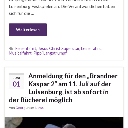
Luisenburg Festspielen an. Die Verantwortlichen haben
sich für die …
Weiterlesen
Ferienfahrt
,
Jesus Christ Superstar
,
Leserfahrt
,
Musicalfahrt
,
Pippi Langstrumpf
Anmeldung für den „Brandner
JUNI
01
Kaspar 2“ am 11. Juli auf der
Luisenburg, ist ab sofort in
der Bücherei möglich
Von
Georg
unter
News