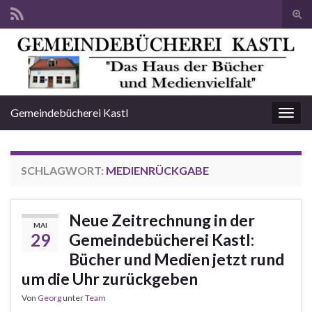
Suc
ums
Search for:
Gemeindebücherei Kastl
Navi
umsc
SCHLAGWORT:
MEDIENRÜCKGABE
Neue Zeitrechnung in der
MAI
29
Gemeindebücherei Kastl:
Bücher und Medien jetzt rund
um die Uhr zurückgeben
Von
Georg
unter
Team