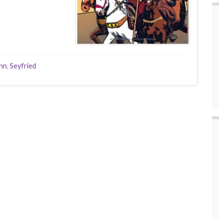
nn
,
Seyfried