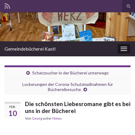
Suc
ums
Search for:
Gemeindebücherei Kastl
Navi
umsc
Schatzsucher in der Bücherei unterwegs
Lockerungen der Corona-Schutzmaßnahmen für
Büchereibesuche
Die schönsten Liebesromane gibt es bei
FEB.
uns in der Bücherei
10
Von
Georg
unter
News