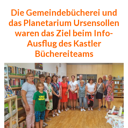
Die Gemeindebücherei und
das Planetarium Ursensollen
waren das Ziel beim Info-
Ausflug des Kastler
Büchereiteams