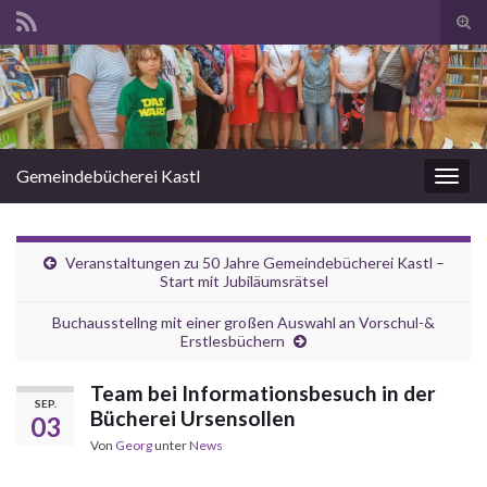
Suc
ums
Search for:
Gemeindebücherei Kastl
Navi
umsc
Veranstaltungen zu 50 Jahre Gemeindebücherei Kastl –
Start mit Jubiläumsrätsel
Buchausstellng mit einer großen Auswahl an Vorschul-&
Erstlesbüchern
Team bei Informationsbesuch in der
SEP.
Bücherei Ursensollen
03
Von
Georg
unter
News