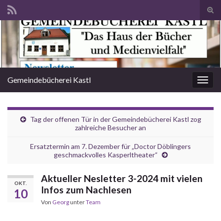
Suc
ums
Search for:
Gemeindebücherei Kastl
Navi
umsc
Tag der offenen Tür in der Gemeindebücherei Kastl zog
zahlreiche Besucher an
Ersatztermin am 7. Dezember für „Doctor Döblingers
geschmackvolles Kasperltheater“
Aktueller Nesletter 3-2024 mit vielen
OKT.
Infos zum Nachlesen
10
Von
Georg
unter
Team