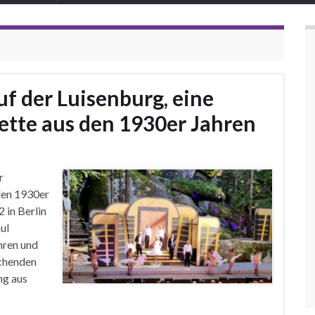
uf der Luisenburg, eine
tte aus den 1930er Jahren
r
den 1930er
 in Berlin
ul
hren und
schenden
ng aus