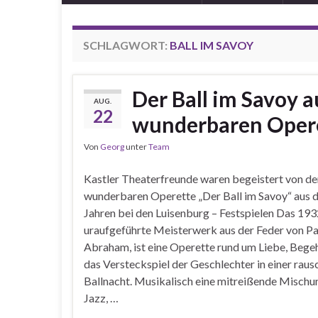
SCHLAGWORT:
BALL IM SAVOY
Der Ball im Savoy a
AUG.
22
wunderbaren Opere
Von
Georg
unter
Team
Kastler Theaterfreunde waren begeistert von de
wunderbaren Operette „Der Ball im Savoy“ aus 
Jahren bei den Luisenburg – Festspielen Das 1932
uraufgeführte Meisterwerk aus der Feder von Pa
Abraham, ist eine Operette rund um Liebe, Bege
das Versteckspiel der Geschlechter in einer rau
Ballnacht. Musikalisch eine mitreißende Mischu
Jazz, …