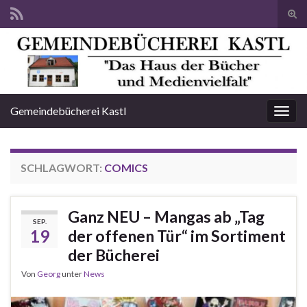
Suc
ums
Search for:
Gemeindebücherei Kastl
Navi
umsc
SCHLAGWORT:
COMICS
Ganz NEU – Mangas ab „Tag
SEP.
19
der offenen Tür“ im Sortiment
der Bücherei
Von
Georg
unter
News