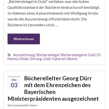
„Büchereisiegel in Gold“ verliehen, was den hohen
Qualitätsstandard der Bücherei eindrucksvoll bestätigt.
Im Rahmen eines Kabarettabends mit Wolfgang Krebs
wurde die Auszeichnung offiziell überreicht. Die
Bücherei ist besonders stolz …
Weiterlesen
Auszeichnung
,
Büchereisiegel
,
Büchereisiegel in Gold
,
Dr.
Markus Söder
,
Ehrung
,
Gold
,
Kabarett Abend
Büchereileiter Georg Dürr
MAI
03
mit dem Ehrenzeichen des
Bayerischen
Ministerpräsidenten ausgezeichnet
Von
Georg
unter
News