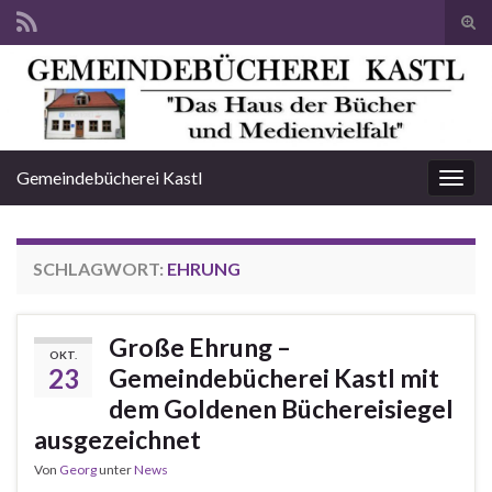
Suc
ums
Search for:
Gemeindebücherei Kastl
Navi
umsc
SCHLAGWORT:
EHRUNG
Große Ehrung –
OKT.
23
Gemeindebücherei Kastl mit
dem Goldenen Büchereisiegel
ausgezeichnet
Von
Georg
unter
News