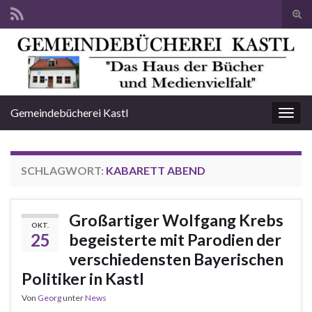
Suc
ums
Search for:
Gemeindebücherei Kastl
Navi
umsc
SCHLAGWORT:
KABARETT ABEND
Großartiger Wolfgang Krebs
OKT.
25
begeisterte mit Parodien der
verschiedensten Bayerischen
Politiker in Kastl
Von
Georg
unter
News