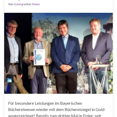
Von
Georg
unter
News
Für besondere Leistungen im Bayerischen
Büchereiwesen wieder mit dem Büchereisiegel in Gold
ausgezeichnet! Bereits zum dritten Mal in Folge, seit