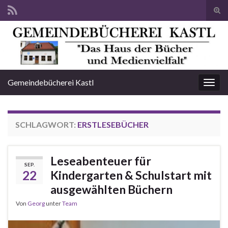
Suc
ums
Search for:
Gemeindebücherei Kastl
Navi
umsc
SCHLAGWORT:
ERSTLESEBÜCHER
Leseabenteuer für
SEP.
22
Kindergarten & Schulstart mit
ausgewählten Büchern
Von
Georg
unter
Team