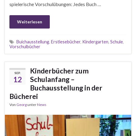
spielerische Vorschulübungen: Jedes Buch …
Weiterlesen
Buichausstellung
,
Erstlesebücher
,
Kindergarten
,
Schule
,
Vorschulbücher
Kinderbücher zum
SEP.
12
Schulanfang –
Buchausstellung in der
Bücherei
Von
Georg
unter
News