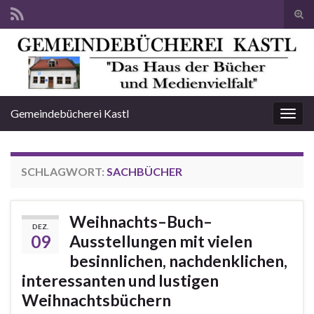
Suc
ums
Search for:
Gemeindebücherei Kastl
Navi
umsc
SCHLAGWORT:
SACHBÜCHER
Weihnachts–Buch–
DEZ.
09
Ausstellungen mit vielen
besinnlichen, nachdenklichen,
interessanten und lustigen
Weihnachtsbüchern