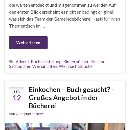
die warten entdeckt und mitgenommen zu werden Auf
den ersten Blick erscheint es nicht unbedingt originell,
was sich das Team der Gemeindebücherei Kastl für ihren
Thementisch im …
Weiterlesen
Advent
,
Buchausstellung
,
Kinderbücher
,
Romane
,
Sachbücher
,
Weihanchten
,
Weihnachtsbücher
Einkochen – Buch gesucht? –
SEP.
12
Großes Angebot in der
Bücherei
Von
Georg
unter
News