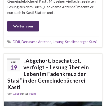
Gemeindebücherei Kastl. Mit seiner vielfach gezeigten
Lesung aus dem Buch „Deckname Antenne“ machte er
nun auch in Kastl Station und …
Weiterlesen
DDR
,
Deckname Antenne
,
Lesung
,
Schellenberger
,
Stasi
„Abgehört, beschattet,
APR.
19
verfolgt – Lesung über ein
Leben im Fadenkreuz der
Stasi“ in der Gemeindebücherei
Kastl
Von
Georg
unter
Team