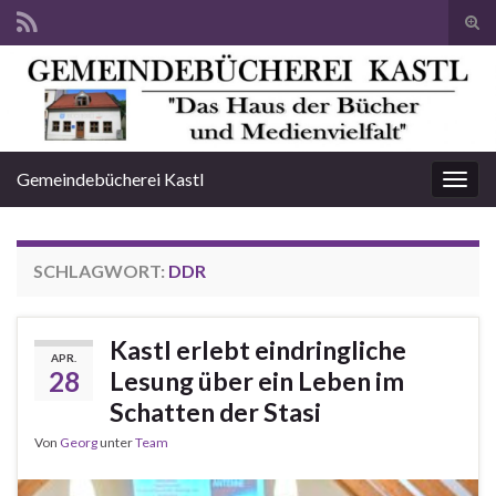
Suc
ums
Search for:
Gemeindebücherei Kastl
Navi
umsc
SCHLAGWORT:
DDR
Kastl erlebt eindringliche
APR.
28
Lesung über ein Leben im
Schatten der Stasi
Von
Georg
unter
Team