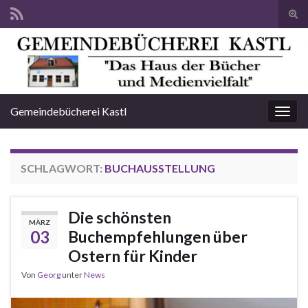
Suc
ums
Search for:
Gemeindebücherei Kastl
Navi
umsc
SCHLAGWORT:
BUCHAUSSTELLUNG
Die schönsten
MÄRZ
03
Buchempfehlungen über
Ostern für Kinder
Von
Georg
unter
News