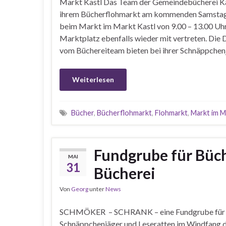
Markt Kastl Das Team der Gemeindebücherei Kas
ihrem Bücherflohmarkt am kommenden Samstag, 
beim Markt im Markt Kastl von 9.00 – 13.00 Uh
Marktplatz ebenfalls wieder mit vertreten. Die
vom Büchereiteam bieten bei ihrer Schnäppchen
Weiterlesen
Bücher
,
Bücherflohmarkt
,
Flohmarkt
,
Markt im M
Fundgrube für Büc
MAI
31
Bücherei
Von
Georg
unter
News
SCHMÖKER – SCHRANK – eine Fundgrube für
Schnäppchenjäger und Leseratten im Windfang 