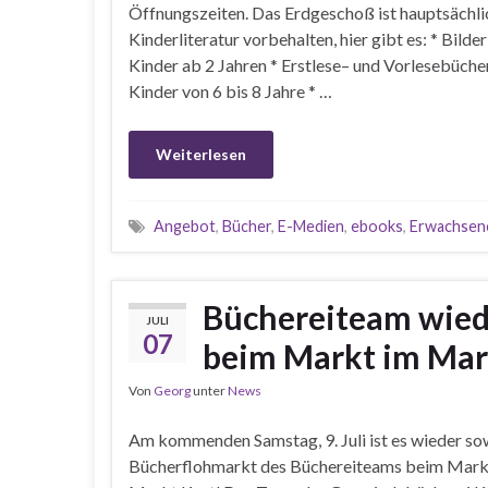
Öffnungszeiten. Das Erdgeschoß ist hauptsächli
Kinderliteratur vorbehalten, hier gibt es: * Bilde
Kinder ab 2 Jahren * Erstlese– und Vorlesebücher
Kinder von 6 bis 8 Jahre * …
Weiterlesen
Angebot
,
Bücher
,
E-Medien
,
ebooks
,
Erwachsen
Büchereiteam wied
JULI
07
beim Markt im Mark
Von
Georg
unter
News
Am kommenden Samstag, 9. Juli ist es wieder so
Bücherflohmarkt des Büchereiteams beim Mark