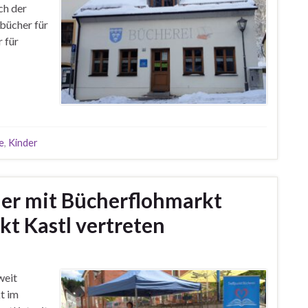
ch der
rbücher für
 für
e
,
Kinder
er mit Bücherflohmarkt
t Kastl vertreten
weit
t im