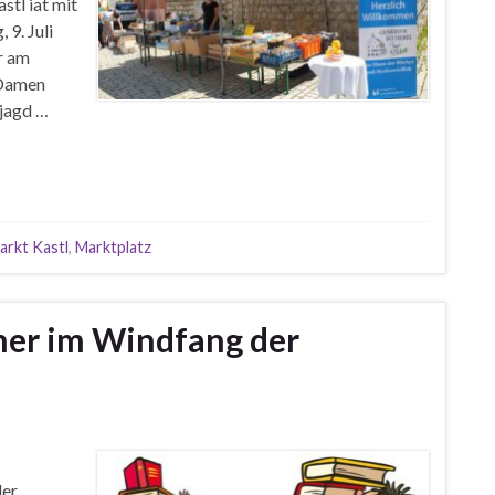
tl iat mit
9. Juli
r am
 Damen
jagd …
arkt Kastl
,
Marktplatz
her im Windfang der
der