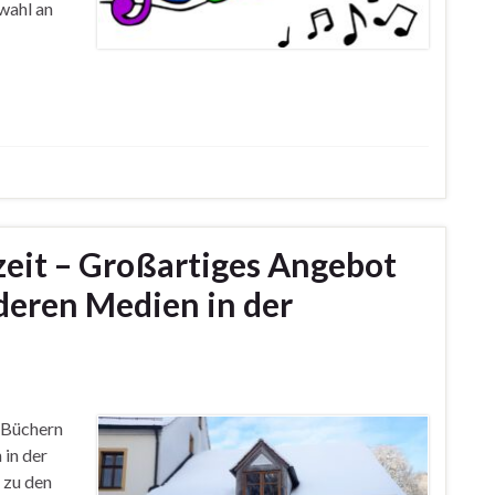
wahl an
ezeit – Großartiges Angebot
deren Medien in der
 Büchern
 in der
 zu den