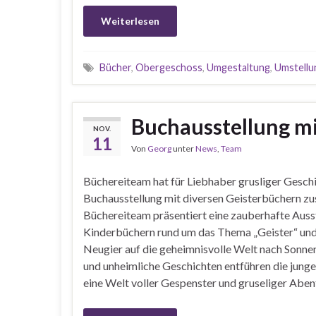
Weiterlesen
Bücher
,
Obergeschoss
,
Umgestaltung
,
Umstellu
Buchausstellung mi
NOV.
11
Von
Georg
unter
News
,
Team
Büchereiteam hat für Liebhaber grusliger Geschi
Buchausstellung mit diversen Geisterbüchern z
Büchereiteam präsentiert eine zauberhafte Auss
Kinderbüchern rund um das Thema „Geister“ und
Neugier auf die geheimnisvolle Welt nach Sonn
und unheimliche Geschichten entführen die junge
eine Welt voller Gespenster und gruseliger Aben