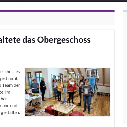
ltete das Obergeschoss
geschosses
abgestimmt
as Team der
te. Im
 her
omane und
 gestalten.