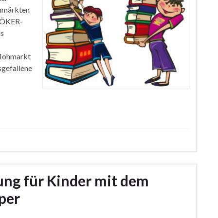
ohmärkten
MÖKER-
ls
flohmarkt
sgefallene
ung für Kinder mit dem
per