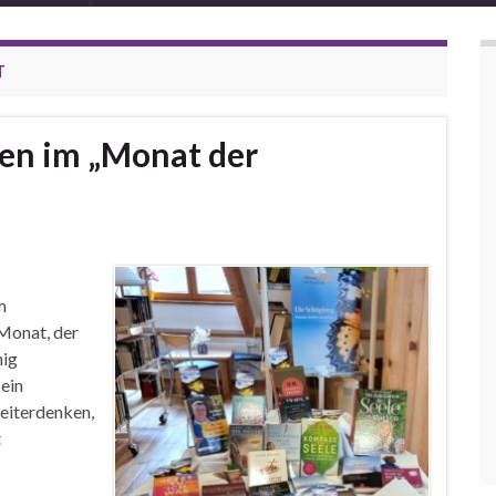
T
en im „Monat der
m
Monat, der
nig
 ein
Weiterdenken,
t