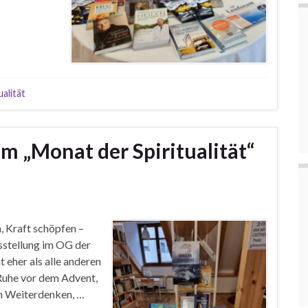
alität
m „Monat der Spiritualität“
, Kraft schöpfen –
sstellung im OG der
 eher als alle anderen
 Ruhe vor dem Advent,
um Weiterdenken, …