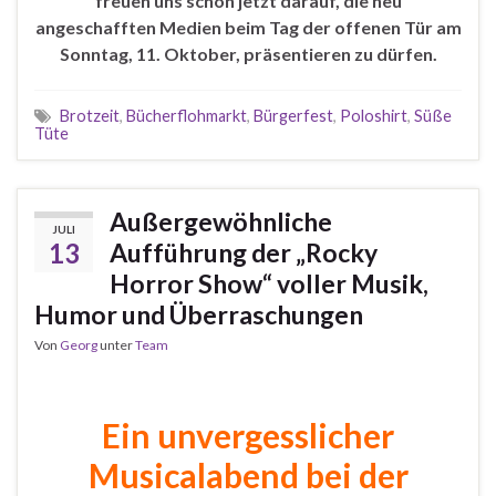
freuen uns schon jetzt darauf, die neu
angeschafften Medien beim Tag der offenen Tür am
Sonntag, 11. Oktober, präsentieren zu dürfen.
Brotzeit
,
Bücherflohmarkt
,
Bürgerfest
,
Poloshirt
,
Süße
Tüte
Außergewöhnliche
JULI
13
Aufführung der „Rocky
Horror Show“ voller Musik,
Humor und Überraschungen
Von
Georg
unter
Team
Ein unvergesslicher
Musicalabend bei der