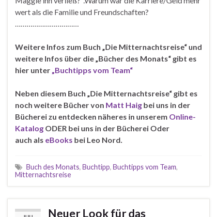
Maggie ihn verließ? .Warum war die Karriere/Geld mehr
wert als die Familie und Freundschaften?
……………………………
Weitere Infos zum Buch „Die Mitternachtsreise“ und
weitere Infos über die „Bücher des Monats“ gibt es
hier unter
„Buchtipps vom Team“
Neben diesem Buch
„Die Mitternachtsreise“ gibt es
noch weitere Bücher von
Matt
Haig
b
ei uns in der
Bücherei zu entdecken näheres
in unserem
Online-
Katalog
ODER bei uns in der Bücherei Oder
auch
als
eBooks
bei Leo Nord.
Buch des Monats
,
Buchtipp
,
Buchtipps vom Team
,
Mitternachtsreise
Neuer Look für das
JULI