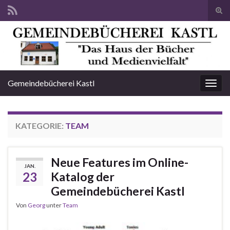
Suc
ums
Search for:
Gemeindebücherei Kastl
Navi
umsc
KATEGORIE:
TEAM
Neue Features im Online-
JAN.
23
Katalog der
Gemeindebücherei Kastl
Von
Georg
unter
Team