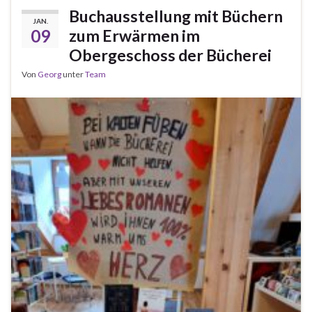
Buchausstellung mit Büchern
JAN.
09
zum Erwärmen im
Obergeschoss der Bücherei
Von
Georg
unter
Team