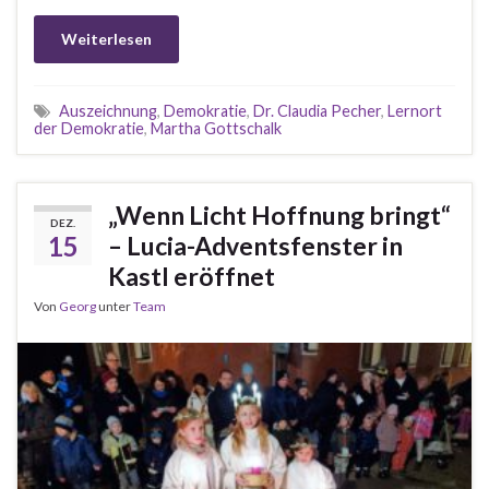
Weiterlesen
Auszeichnung
,
Demokratie
,
Dr. Claudia Pecher
,
Lernort
der Demokratie
,
Martha Gottschalk
„Wenn Licht Hoffnung bringt“
DEZ.
15
– Lucia-Adventsfenster in
Kastl eröffnet
Von
Georg
unter
Team